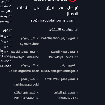
ابلاغ عن 
خدمة استر
تواصل مع فريق عمل منصات
طلب مساع
الاحتيال
تقديم شك
api@fraudplatforms.com
تقييم شر
آخر عمليات التحقق:
تحقق
فحص الأي
تقييم موقع rwzcfnj.shop
تقييم موقع
فحص شركا
xgkcdjv.shop
فحص عنوا
فحص الأرق
فحص عنوان الكريبتو
فحص عنوان الكريبتو
فحص أرقا
THEbwTqZ...sR3J8M
TWfioKqR...MYcUEZ
فحص رقم 
تقييم موقع
تقييم موقع
فحص محاف
uo7ile.argosmallsbak
exurs7app.githubmsget.io
تقييم موقع anyx.cyou
تقييم موقع
hashingapp.ccold
فحص رقم الهاتف
فحص رقم الهاتف
+201004244613
+2693637717