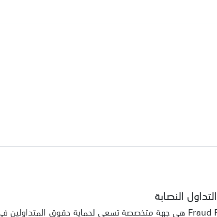
تداول النصابة
منصة “منصات الاحتيال” Fraud Platforms هي جهة متخصصة تسعى لحماية حقوق 