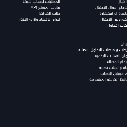
احتيال
المطلبات لحساب شركة
جاع اموال الاحتيال
بيانات الموقع API
دة او استشارة
طلب الشراكة
وى عن الاحتيال
اجراء الاخطاء وازاله الانذار
كات التداول
بان
ت و منصات التداول النصابة
ن العملات الرقمية
ام المحتالة
م واتساب نصابة
موبايل النصاب
ظ الكريبتو المشبوهة