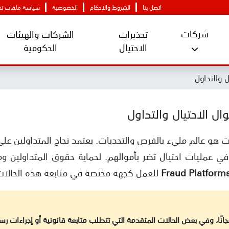
اتصل بنا
الشروط والاحكام
الخصوصية
سياسة ملفات تعر
شركات
تحذيرات
الشركات والهيئات
الاحتيال
الحكومية
ل والتداول
ل الاحتيال والتداول
ترنت هو عالم مليء بالفرص والتحديات. يعتمد نجاح المتداولين ع
في عمليات احتيال تضر بأموالهم. لحماية حقوق المتداولين 
Fraud Platform
للعمل كجهة مختصة في متابعة هذه الحالات و
نًا، وفي بعض الحالات المتقدمة التي تتطلب متابعة قانونية أو إجراءات رس