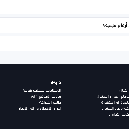
أرقام مزعجة؟
شركات
احتيال
المطلبات لحساب شركة
جاع اموال الاحتيال
بيانات الموقع API
دة او استشارة
طلب الشراكة
وى عن الاحتيال
اجراء الاخطاء وازاله الانذار
كات التداول