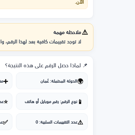
الآن.
⚠️
ملاحظة مهمة
لا توجد تقييمات كافية بعد لهذا الرقم، وا
📌 لماذا حصل الرقم على هذه النتيجة؟
➕
🌍
الدولة المحتملة: عُمان
مفت
⭐
📱
نوع الرقم: رقم موبايل أو هاتف
عدد
✅
⚠️
عدد التقييمات السلبية: 0
عد