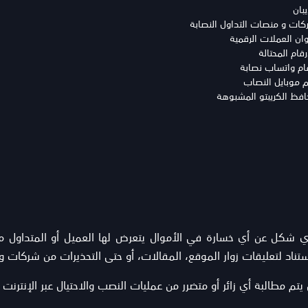
بان
ت و منصات التداول النصابة
ن العملات الرقمية
ام المحتالة
م واتساب نصابة
موبايل النصاب
ظ الكريبتو المشبوهة
fraudplat غير مسؤول بأي شكل عن أي خسارة في الأموال يتعرض لها العميل أو ال
تناد لتعليقات زوار الموقع، المقالات، أو حتى التحذيرات من شركات وو