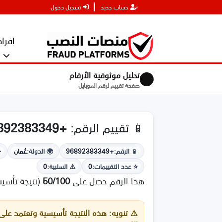
حساب جديد
تسجيل دخول
افراد
تحليل موثوقية الأرقام
صفحة تقييم لرقم الموبايل
📱 تقييم الرقم:
+96892383349
📱 الرقم:
+96892383349
🌍 الدولة:
عُمان
➕
⭐ عدد التقييمات:
0
⚠️ السلبية:
0
هذا الرقم حصل على
50/100
(نتيجة تأسي
⚠️
تنويه:
هذه النتيجة تأسيسية وتعتمد على 