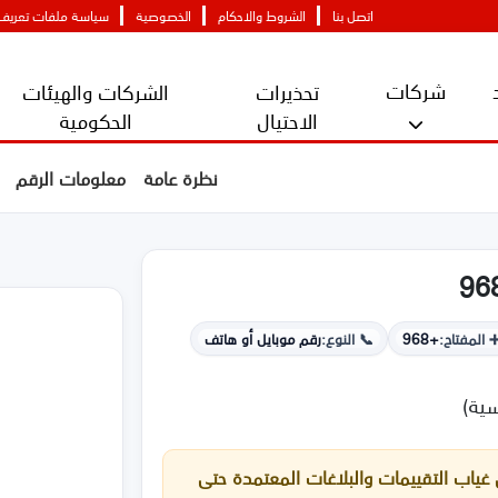
اتصل بنا
الشروط والاحكام
الخصوصية
سياسة ملفات تعريف ا
شركات
تحذيرات
الشركات والهيئات
الاحتيال
الحكومية
نظرة عامة
معلومات الرقم
 المفتاح:
+968
📞 النوع:
رقم موبايل أو هاتف
سية)
غياب التقييمات والبلاغات المعتمدة حتى