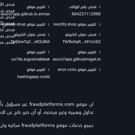
فحص الأي
فحص رقم الهاتف
تقييم موقع
فحص شركا
exurs7app.github.io.ermsx
554227112966
فحص عنوا
فحص الأرق
تقييم موقع rwzcfnj.shop
تقييم موقع xgkcdjv.shop
فحص أرقا
فحص عنوان الكريبتو
فحص عنوان الكريبتو
فحص رقم 
THEbwTqZ...sR3J8M
TWfioKqR...MYcUEZ
فحص محاف
تقييم موقع
تقييم موقع
uo7ile.argosmallsbak
exurs7app.githubmsget.io
تقييم موقع anyx.cyou
تقييم موقع
hashingapp.ccold
ان موقع forms.com
تداول وهمية وغير مرخصة، أو أي ضرر ناتج عن الاس
جميع خدمات موقع fraudplatforms مجانية ولن يتم مطالبة أي زائر أو متضرر من عمليات النصب والاحتيال عبر الإنترنت بأي مبالغ، وذلك يشمل خدمة استرداد الأموال.