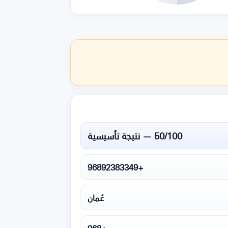
50/100 — نتيجة تأسيسية
+96892383349
عُمان