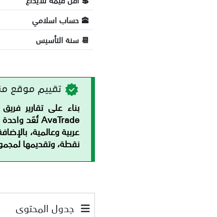
💲 اقل قيمة للايداع
🕋 حساب اسلامي
📆 سنة التأسيس
تقييم موقع منصات ال
AvaTrade تُع
نقطة، وتقديمها لمجموع
جدول المحتوى