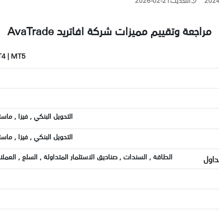
2024
التحديث
2026-02-21
مراجعة وتقييم مميزات شركة افاتريد AvaTrade
MT4 | MT5 | تطبيق الهاتف | 
التحويل البنكي , فيزا , ماست
التحويل البنكي , فيزا , ماست
الطاقة , السندات , صناديق الاستثمار المتداولة , السلع , العم
داول