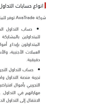
انواع حسابات التداول
شركة AvaTrade توفر للمتداولين نوعين رئيسيين من حسابات التداول لتلبية احتياجاتهم المختلفة. هذه هما:
للمتداولين بالمشاركة
المتداولون بإيداع أمو
العملات الأجنبية، وال
حقيقية.
تجربة منصة التداول وا
التجريبي بأموال افتراضي
مهاراتهم في التداول. 
الانتقال إلى التداول ال