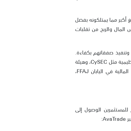
داولين بالتداول بمبالغ أكبر مما يمتلكونه بفضل
س المال والربح من تقلبات
فة وتنفيذ صفقاتهم بكفاءة.
بالإضافة إلى ذلك، تلتزم الشركة بالتنظيم الصارم وتحتل مكانة مرموقة في عدة هيئات تنظيمية مثل CySEC، وهيئة
تنظيم الخدمات المالية لسوق أبوظبي العالمي ADGM/FSRA، وهيئة تنظيم الخدمات المالية في اليابان FFAJ،
يتيح للمستثمرين الوصول إلى
A: