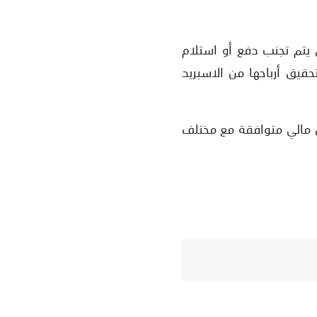
ية، وبالتالي يتم تجنب دفع أو استلام
الربوية على المراكز المفتوحة لفترات طويلة. بدلاً من ذلك، تقوم AvaTrade بتحقيق أرباحها من الاسبريد
تزامها بتقديم خدمات تداول مالي متوافقة مع مختلف