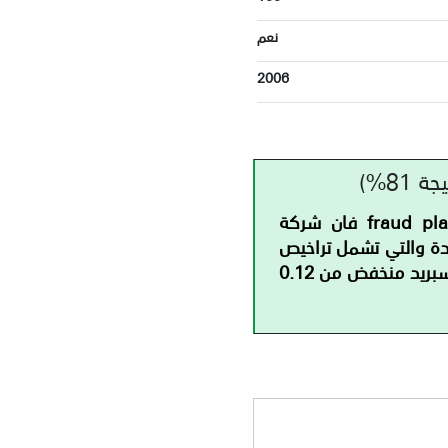
نعم
2006
بناء على تقارير فريق الامتثال القانوني لموقع منصات النصب والاحتيال fraud platforms فان شركة
تعددة والتي تشمل تراخيص
عربية وعالمية، بالإضافة إلى تقديمها لخدمات تداول متميزة مثل رافعة مالية كبيرة وسبريد منخفض من 0.12