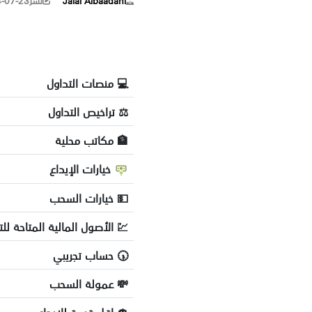
Jalal Albaadani
نشر
-07-23
💻 منصات التداول
⚖️ تراخيص التداول
🏦 مكاتب محلية
خيارات الإيداع
💵 خيارات السحب
💹 الأصول المالية المتاحة للت
🕠 حساب تجريبي
💸 عمولة السحب