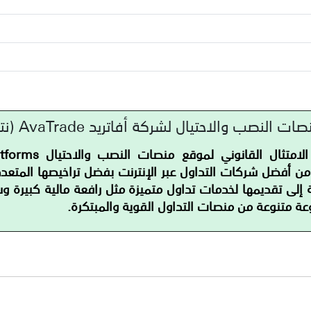
نصب والاحتيال لشركة أفاتريد AvaTrade (نتيجة 81%)
َد واحدة من أفضل شركات التداول عبر الإنترنت بفضل تراخيصها الم
ة متنوعة من منصات التداول القوية والمبتكرة.