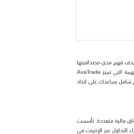
 بها اليوم، بهدف فهم مدي مصداقيتها
ومعرفة مزايا وعيوب هذه الشركة في مجال التداول عبر الإنترنت. سنتناول العوامل المهمة التي تميز AvaTrade
 شامل يساعدك على اتخاذ
سواق مالية متعددة. تأسست
وسطاء التداول عبر الإنترنت في