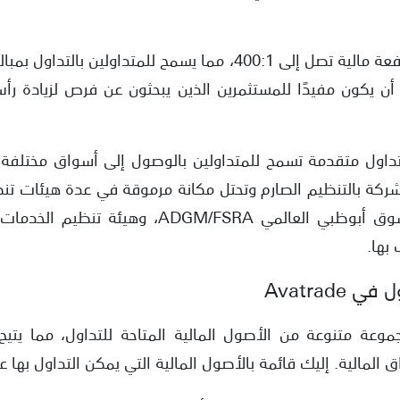
أحد مزايا AvaTrade هي رافعة مالية تصل إلى 400:1، مما يسمح للمت
 أن يكون مفيدًا للمستثمرين الذين يبحثون عن فرص لزيادة رأ
Ava منصات تداول متقدمة تسمح للمتداولين بالوصول إلى أسواق مختل
بها.
Avatrade
AvaT توفر مجموعة متنوعة من الأصول المالية المتاحة للتداول، مما 
الية. إليك قائمة بالأصول المالية التي يمكن التداول بها عبر vaTrade