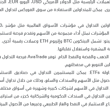
 وعملات أخرى. يمكن للمتداولين الاستفادة من سوق الفوركس لتداول ا
المؤشرا
العملات الرقمية او الكريبتو: تشمل البيتكوين BTC و
 المشفرة واستغلال تقلباتها.
السلع: تشمل السلع مثل الذهب والفضة وال
لين التنويع في محفظتهم.
صناديق الاستثمار المتداولة ETFs: يمكن للمستثمرين التداول في صنادي
صول مثل الأسهم والسندات والسلع، وذلك من خلال تداول أسه
ن التداول في السندات الحكومية والشركاتية كجزء من استراتيجي
 الاستثمار في النفط والغاز الطبيعي وغيرها من الأصول المرت