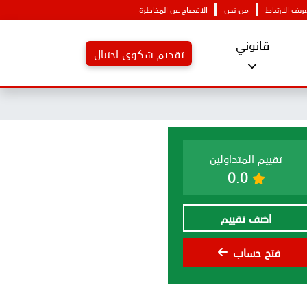
يف الارتباط
من نحن
الافصاح عن المخاطرة
قانوني
تقديم شكوى احتيال
تقييم المتداولين
0.0
اضف تقييم
فتح حساب