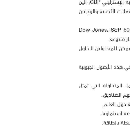
الفوركس: تشمل هذه العملات الرئيسية مثل الدولار الأمريكي USD، اليورو EUR، الجنيه الإسترليني GBP، الين
لعملات الأجنبية والربح من
ت: يمكن للمتداولين التداول في مؤشرات الأسواق العالمية مثل مؤشر Dow Jones، S&P 500،
إثريوم ETH وعملات رقمية أخرى. يمكن للمتداولين التداول
نفط الخام. توفر AvaTrade فرصة التداول في هذه الأصول الجيوبية
ق الاستثمار المتداولة التي تمثل
م الصناديق.
ة استثمارية.
بطة بالطاقة.