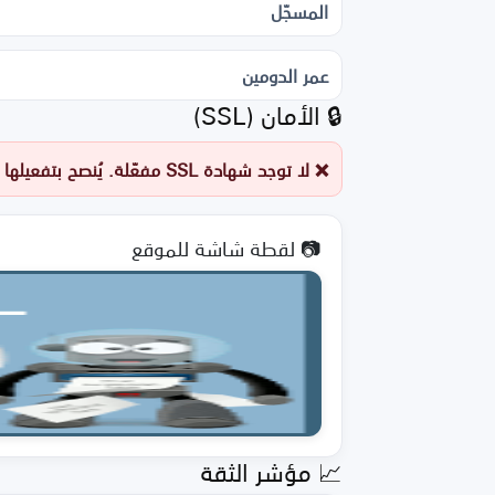
المسجّل
عمر الدومين
🔒 الأمان (SSL)
❌ لا توجد شهادة SSL مفعّلة. يُنصح بتفعيلها فورًا.
📷 لقطة شاشة للموقع
📈 مؤشر الثقة