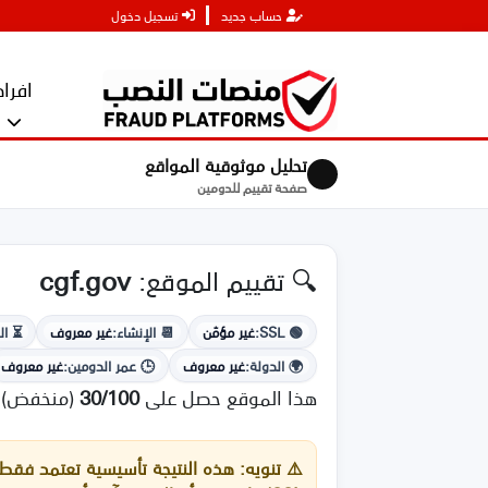
حساب جديد
تسجيل دخول
افراد
تحليل موثوقية المواقع
صفحة تقييم للدومين
🔍 تقييم الموقع:
cgf.gov
🟢 SSL:
غير مؤمّن
📆 الإنشاء:
غير معروف
⏳ الا
🌍 الدولة:
غير معروف
🕒 عمر الدومين:
غير معروف
هذا الموقع حصل على
30/100
(منخفض)
⚠️
تنويه:
هذه النتيجة تأسيسية تعتمد فقط ع