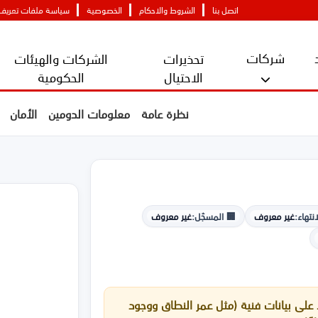
اتصل بنا
الشروط والاحكام
الخصوصية
سياسة ملفات تعريف ا
شركات
تحذيرات
الشركات والهيئات
الاحتيال
الحكومية
نظرة عامة
معلومات الدومين
الأمان
نتهاء:
غير معروف
🏢 المسجّل:
غير معروف
لى بيانات فنية (مثل عمر النطاق ووجود