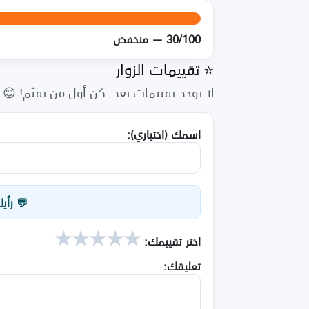
30/100 — منخفض
⭐ تقييمات الزوار
لا يوجد تقييمات بعد. كن أول من يقيّم! 😊
اسمك (اختياري):
💬 رأي
★
★
★
★
★
اختر تقييمك:
تعليقك: