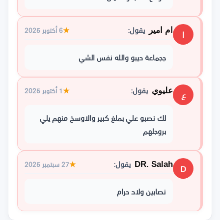
يقول:
★
6 أكتوبر 2025
ام امير
ا
ججماعة ديبو والله نفس الشي
يقول:
★
1 أكتوبر 2025
عليوي
ع
لك نصبو علي بملغ كبير والاوسخ منهم يلي 
بروجلهم
يقول:
★
27 سبتمبر 2025
DR. Salah
D
نصابين ولاد حرام