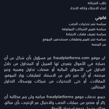
طلب الشراكة
اجراء الاخطاء وازاله الانذار
قانوني
سياسة نشر تحذيرات النصب
سياسة تقييم الشركات الموثوقة
سياسة تعريف ملفات الارتباط
سياسة نشر تقييم وتعليقات مستخدمين الموقع
عن المنصة
ان موقع fraudplatforms.com غير مسؤول بأي شكل عن أي
خسارة في الأموال يتعرض لها العميل أو المتداول من خلال
التداول في الأسواق المالية أو منصات تداول وهمية وغير
مرخصة، أو أي ضرر ناتج عن الاستناد لتعليقات زوار الموقع،
المقالات، أو حتى التحذيرات من شركات ووسطاء التداول
المحتالين.
جميع خدمات موقع fraudplatforms مجانية ولن يتم مطالبة أي
زائر أو متضرر من عمليات النصب والاحتيال عبر الإنترنت بأي مبالغ،
وذلك يشمل خدمة استرداد الأموال.