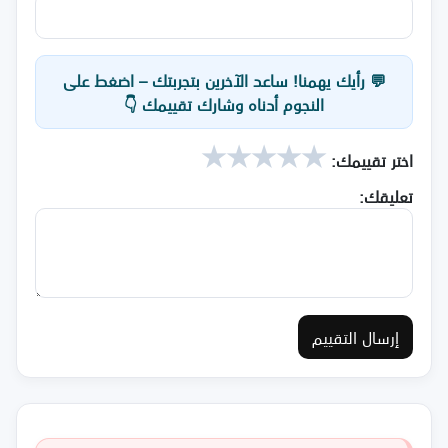
💬 رأيك يهمنا! ساعد الآخرين بتجربتك – اضغط على
النجوم أدناه وشارك تقييمك 👇
★
★
★
★
★
اختر تقييمك:
تعليقك:
إرسال التقييم