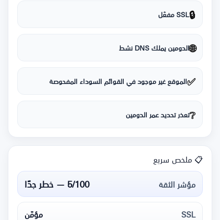
🔒
SSL مفعّل
🌐
الدومين يملك DNS نشط
✅
الموقع غير موجود في القوائم السوداء المفحوصة
❔
تعذر تحديد عمر الدومين
📋 ملخص سريع
5/100 — خطر جدًا
مؤشر الثقة
SSL
مؤمّن