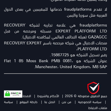
لا تقدم fraudplatforms خدماتها للمقيمين في بعض الدول
العربية مثل سوريا واليمن.
fraudplatforms هي علامة تجارية لشركة RECOVERY
EXPERT PLATFORM LTD مسجلة ومرخصة من قبل
GAZAGCC (هيئة التحالف العالمي لمكافحة الاحتيال).
منصات الاحتيال هي شركة مرخصة باسم RECOVERY EXPERT
PLATFORM LTD،
رقم تسجيل الشركة هو 15867725.
عنوان الشركة هو Flat 1 85 Moss Bank PMB 0081،
Manchester، United Kingdom، M8 5AP.
جميع الحقوق محفوظة © 2026
|
الأحكام والشروط
|
الافصاح عن المخاطرة
|
سياسة الخصوصية
|
من نحن
|
اتصل بنا
|
خارطة الموقع
|
سياسة
ملفات الارتباط