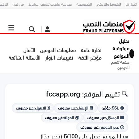
اتصل بنا
الشروط والاحكام
الخصوصية
سياسة ملفات تعريف الارتباط
من نحن
الافص
تحليل
موثوقية
نظرة عامة
معلومات الدومين
الأمان
المواقع
مؤشر الثقة
تقييمات الزوار
الأسئلة الشائعة
صفحة تقييم
للدومين
🔍 تقييم الموقع:
fccapp.org
🟢 SSL:
مؤمّن
📆 الإنشاء:
غير معروف
⏳ الانتهاء:
غير معروف
🏢 المسجّل:
غير معروف
🌍 الدولة:
غير معروف
🕒 عمر الدومين:
غير معروف
هذا الموقع حصل على
5/100
(خطر جدًا)