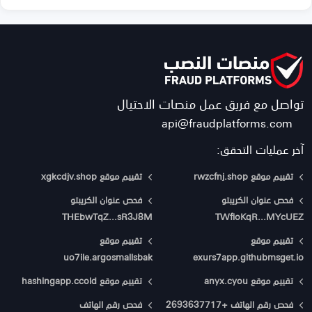
تواصل مع فريق عمل منصات الاحتيال
api@fraudplatforms.com
آخر عمليات التحقق:
تقييم موقع rwzcfnj.shop
تقييم موقع xgkcdjv.shop
فحص عنوان الكريبتو
فحص عنوان الكريبتو
THEbwTqZ...sR3J8M
TWfioKqR...MYcUEZ
تقييم موقع
تقييم موقع
uo7ile.argosmallsbak
exurs7app.githubmsget.io
تقييم موقع anyx.cyou
تقييم موقع hashingapp.ccold
فحص رقم الهاتف +2693637717
فحص رقم الهاتف