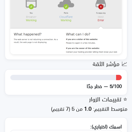
📈 مؤشر الثقة
5/100 — خطر جدًا
⭐ تقييمات الزوار
متوسط التقييم:
1.0
من 5 (7 تقييم)
اسمك (اختياري):