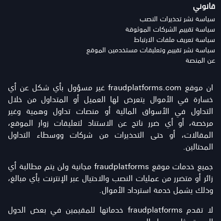
قانوني
سياسة نشر تحذيرات النصب
سياسة تقييم الشركات الموثوقة
سياسة تعريف ملفات الارتباط
سياسة نشر تقييم وتعليقات مستخدمين الموقع
عن المنصة
ان موقع fraudplatforms.com غير مسؤول بأي شكل عن أي
خسارة في الأموال يتعرض لها العميل أو المتداول من خلال
التداول في الأسواق المالية أو منصات تداول وهمية وغير
مرخصة، أو أي ضرر ناتج عن الاستناد لتعليقات زوار الموقع،
المقالات، أو حتى التحذيرات من شركات ووسطاء التداول
المحتالين.
جميع خدمات موقع fraudplatforms مجانية ولن يتم مطالبة أي
زائر أو متضرر من عمليات النصب والاحتيال عبر الإنترنت بأي مبالغ،
وذلك يشمل خدمة استرداد الأموال.
لا تقدم fraudplatforms خدماتها للمقيمين في بعض الدول
العربية مثل سوريا واليمن.