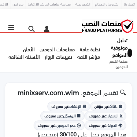
اتصل بنا
الشروط والاحكام
الخصوصية
سياسة ملفات تعريف الارتباط
من نحن
الافص
تحليل
موثوقية
نظرة عامة
معلومات الدومين
الأمان
المواقع
مؤشر الثقة
تقييمات الزوار
الأسئلة الشائعة
صفحة تقييم
للدومين
🔍 تقييم الموقع:
minixserv.com.wim
🟢 SSL:
غير مؤمّن
📆 الإنشاء:
غير معروف
⏳ الانتهاء:
غير معروف
🏢 المسجّل:
غير معروف
🌍 الدولة:
غير معروف
🕒 عمر الدومين:
غير معروف
هذا الموقع حصل على
30/100
(منخفض)