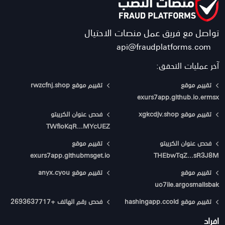
تواصل مع فريق عمل منصات الاحتيال
api@fraudplatforms.com
آخر عمليات التحقق:
تقييم موقع
تقييم موقع rwzcfnj.shop
exurs7app.github.io.ermsx
تقييم موقع xgkcdjv.shop
فحص عنوان الكريبتو
TWfioKqR...MYcUEZ
فحص عنوان الكريبتو
تقييم موقع
exurs7app.githubmsget.io
THEbwTqZ...sR3J8M
تقييم موقع
تقييم موقع anyx.cyou
uo7ile.argosmallsbak
تقييم موقع hashingapp.ccold
فحص رقم الهاتف +2693637717
افراد