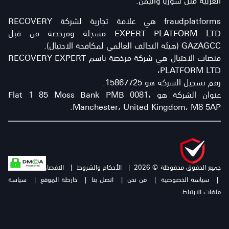
fraudplatforms هي علامة تجارية لشركة RECOVERY
EXPERT PLATFORM LTD مسجلة ومرخصة من قبل
GAZAGCC (هيئة التحالف العالمي لمكافحة الاحتيال).
منصات الاحتيال هي شركة مرخصة باسم RECOVERY EXPERT
PLATFORM LTD،
رقم تسجيل الشركة هو 15867725.
عنوان الشركة هو Flat 1 85 Moss Bank PMB 0081،
Manchester، United Kingdom، M8 5AP.
جميع الحقوق محفوظة © 2026
|
الأحكام والشروط
|
الافصاح عن المخاطرة
|
سياسة الخصوصية
|
من نحن
|
اتصل بنا
|
خارطة الموقع
|
سياسة
ملفات الارتباط