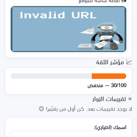
📷 لقطة شاشة للموقع
📈 مؤشر الثقة
30/100 — منخفض
⭐ تقييمات الزوار
لا يوجد تقييمات بعد. كن أول من يقيّم! 😊
اسمك (اختياري):