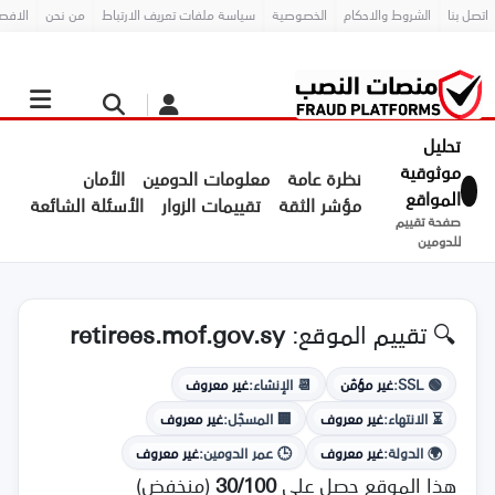
اتصل بنا
الشروط والاحكام
الخصوصية
سياسة ملفات تعريف الارتباط
من نحن
الافص
تحليل
موثوقية
نظرة عامة
معلومات الدومين
الأمان
المواقع
مؤشر الثقة
تقييمات الزوار
الأسئلة الشائعة
صفحة تقييم
للدومين
🔍 تقييم الموقع:
retirees.mof.gov.sy
🟢 SSL:
غير مؤمّن
📆 الإنشاء:
غير معروف
⏳ الانتهاء:
غير معروف
🏢 المسجّل:
غير معروف
🌍 الدولة:
غير معروف
🕒 عمر الدومين:
غير معروف
هذا الموقع حصل على
30/100
(منخفض)