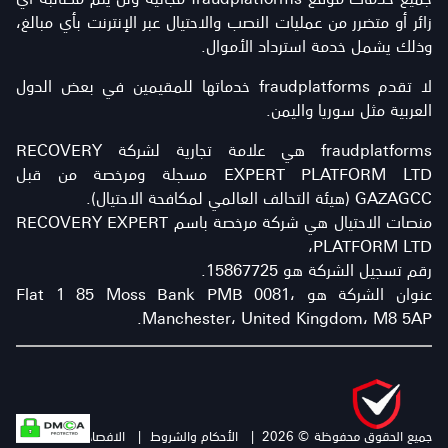
زائر أو متضرر من عمليات النصب والاحتيال عبر الإنترنت بأي مبالغ،
وذلك يشمل خدمة استرداد الأموال.
لا تقدم fraudplatforms خدماتها للمقيمين في بعض الدول
العربية مثل سوريا واليمن.
fraudplatforms هي علامة تجارية لشركة RECOVERY
EXPERT PLATFORM LTD مسجلة ومرخصة من قبل
GAZAGCC (هيئة التحالف العالمي لمكافحة الاحتيال).
منصات الاحتيال هي شركة مرخصة باسم RECOVERY EXPERT
PLATFORM LTD،
رقم تسجيل الشركة هو 15867725.
عنوان الشركة هو Flat 1 85 Moss Bank PMB 0081،
Manchester، United Kingdom، M8 5AP.
جميع الحقوق محفوظة © 2026
|
الأحكام والشروط
|
الافصاح عن المخاطرة