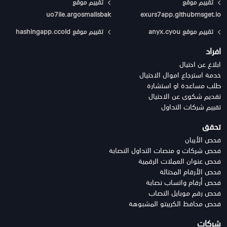
تقييم موقع
تقييم موقع
uo7ile.argosmallsbak
exurs7app.githubmsget.io
تقييم موقع anyx.cyou
تقييم موقع hashingapp.ccold
افراد
ابلاغ عن احتيال
خدمة استرجاع اموال الاحتيال
طلب مساعدة او استشارة
تقديم شكوى عن الاحتيال
تقييم شركات التداول
تحقق
فحص الأيبان
فحص شركات و منصات التداول النصابة
فحص عنوان العملات الرقمية
فحص الأرقام المحتالة
فحص أرقام واتساب نصابة
فحص رقم موبايل النصاب
فحص محافظ الكريبتو المشبوهة
شركات