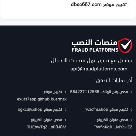
تقييم موقع dbsc667.com
تواصل مع فريق عمل منصات الاحتيال
api@fraudplatforms.com
آخر عمليات التحقق:
فحص رقم الهاتف 554227112966
تقييم موقع
exurs7app.github.io.ermsx
تقييم موقع rwzcfnj.shop
تقييم موقع xgkcdjv.shop
فحص عنوان الكريبتو
فحص عنوان الكريبتو
THEbwTqZ...sR3J8M
TWfioKqR...MYcUEZ