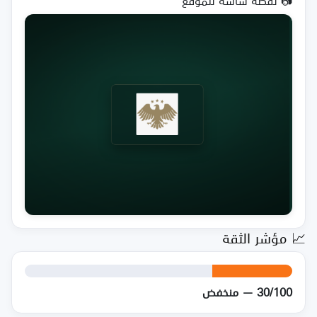
📷 لقطة شاشة للموقع
📈 مؤشر الثقة
30/100 — منخفض