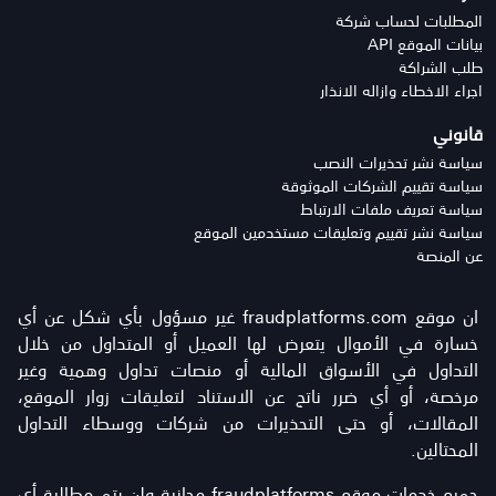
المطلبات لحساب شركة
بيانات الموقع API
طلب الشراكة
اجراء الاخطاء وازاله الانذار
قانوني
سياسة نشر تحذيرات النصب
سياسة تقييم الشركات الموثوقة
سياسة تعريف ملفات الارتباط
سياسة نشر تقييم وتعليقات مستخدمين الموقع
عن المنصة
ان موقع fraudplatforms.com غير مسؤول بأي شكل عن أي
خسارة في الأموال يتعرض لها العميل أو المتداول من خلال
التداول في الأسواق المالية أو منصات تداول وهمية وغير
مرخصة، أو أي ضرر ناتج عن الاستناد لتعليقات زوار الموقع،
المقالات، أو حتى التحذيرات من شركات ووسطاء التداول
المحتالين.
جميع خدمات موقع fraudplatforms مجانية ولن يتم مطالبة أي