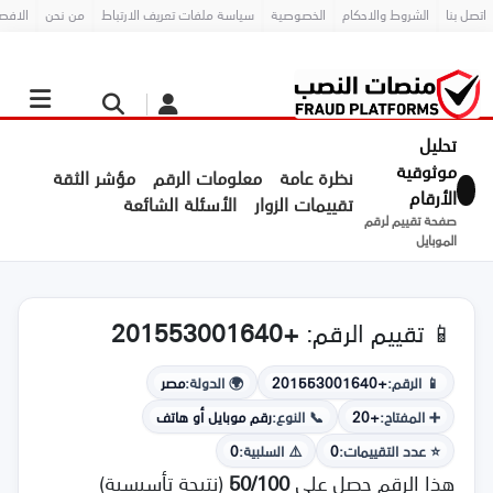
اتصل بنا
الشروط والاحكام
الخصوصية
سياسة ملفات تعريف الارتباط
من نحن
الافص
تحليل
موثوقية
نظرة عامة
معلومات الرقم
مؤشر الثقة
الأرقام
تقييمات الزوار
الأسئلة الشائعة
صفحة تقييم لرقم
الموبايل
📱 تقييم الرقم:
+201553001640
📱 الرقم:
+201553001640
🌍 الدولة:
مصر
➕ المفتاح:
+20
📞 النوع:
رقم موبايل أو هاتف
⭐ عدد التقييمات:
0
⚠️ السلبية:
0
هذا الرقم حصل على
50/100
(نتيجة تأسيسية)