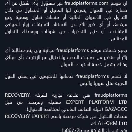
ان موقع fraudplatforms.com غير مسؤول بأي شكل عن أي
خسارة في الأموال يتعرض لها العميل أو المتداول من خلال
التداول في الأسواق المالية أو منصات تداول وهمية وغير
مرخصة، أو أي ضرر ناتج عن الاستناد لتعليقات زوار الموقع،
المقالات، أو حتى التحذيرات من شركات ووسطاء التداول
المحتالين.
جميع خدمات موقع fraudplatforms مجانية ولن يتم مطالبة أي
زائر أو متضرر من عمليات النصب والاحتيال عبر الإنترنت بأي مبالغ،
وذلك يشمل خدمة استرداد الأموال.
لا تقدم fraudplatforms خدماتها للمقيمين في بعض الدول
العربية مثل سوريا واليمن.
fraudplatforms هي علامة تجارية لشركة RECOVERY
EXPERT PLATFORM LTD مسجلة ومرخصة من قبل
GAZAGCC (هيئة التحالف العالمي لمكافحة الاحتيال).
منصات الاحتيال هي شركة مرخصة باسم RECOVERY EXPERT
PLATFORM LTD،
رقم تسجيل الشركة هو 15867725.