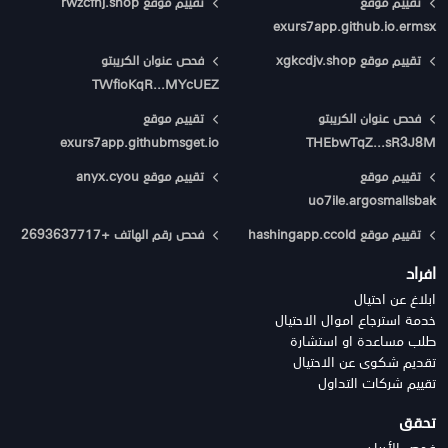
تقييم موقع
تقييم موقع rwzcfnj.shop
exurs7app.github.io.ermsx
تقييم موقع xgkcdjv.shop
فحص عنوان الكريبتو
TWfioKqR...MYcUEZ
فحص عنوان الكريبتو
تقييم موقع
exurs7app.githubmsget.io
THEbwTqZ...sR3J8M
تقييم موقع
تقييم موقع anyx.cyou
uo7ile.argosmallsbak
تقييم موقع hashingapp.ccold
فحص رقم الهاتف +2693637717
افراد
ابلاغ عن احتيال
خدمة استرجاع اموال الاحتيال
طلب مساعدة او استشارة
تقديم شكوى عن الاحتيال
تقييم شركات التداول
تحقق
فحص الأيبان