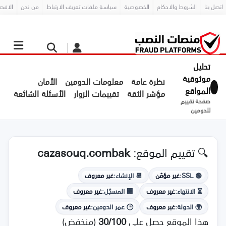
اتصل بنا
الشروط والاحكام
الخصوصية
سياسة ملفات تعريف الارتباط
من نحن
الافص
تحليل
موثوقية
نظرة عامة
معلومات الدومين
الأمان
المواقع
مؤشر الثقة
تقييمات الزوار
الأسئلة الشائعة
صفحة تقييم
للدومين
🔍 تقييم الموقع:
cazasouq.combak
🟢 SSL:
غير مؤمّن
📆 الإنشاء:
غير معروف
⏳ الانتهاء:
غير معروف
🏢 المسجّل:
غير معروف
🌍 الدولة:
غير معروف
🕒 عمر الدومين:
غير معروف
هذا الموقع حصل على
30/100
(منخفض)