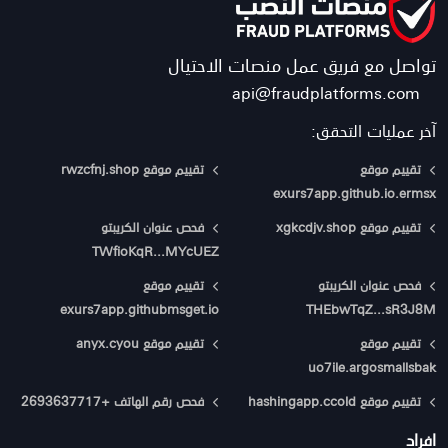
تواصل مع فريق عمل منصات الاحتيال
api@fraudplatforms.com
آخر عمليات التحقق:
تقييم موقع
تقييم موقع rwzcfnj.shop
exurs7app.github.io.ermsx
تقييم موقع xgkcdjv.shop
فحص عنوان الكريبتو
TWfioKqR...MYcUEZ
فحص عنوان الكريبتو
تقييم موقع
exurs7app.githubmsget.io
THEbwTqZ...sR3J8M
تقييم موقع
تقييم موقع anyx.cyou
uo7ile.argosmallsbak
تقييم موقع hashingapp.ccold
فحص رقم الهاتف +2693637717
افراد