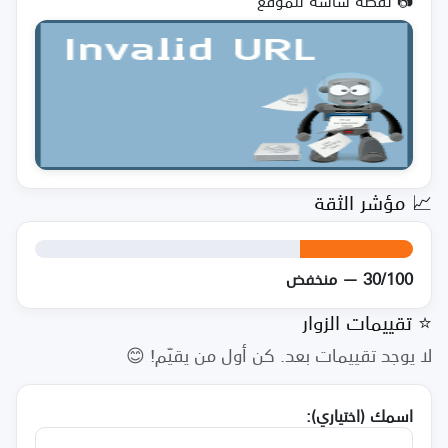
📷 لقطة شاشة للموقع
📈 مؤشر الثقة
30/100 — منخفض
⭐ تقييمات الزوار
لا يوجد تقييمات بعد. كن أول من يقيّم! 😊
اسمك (اختياري):