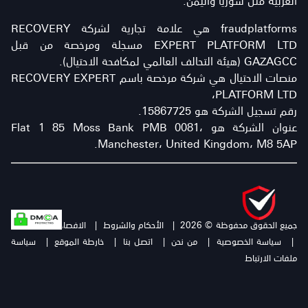
fraudplatforms هي علامة تجارية لشركة RECOVERY
EXPERT PLATFORM LTD مسجلة ومرخصة من قبل
GAZAGCC (هيئة التحالف العالمي لمكافحة الاحتيال).
منصات الاحتيال هي شركة مرخصة باسم RECOVERY EXPERT
PLATFORM LTD،
رقم تسجيل الشركة هو 15867725.
عنوان الشركة هو Flat 1 85 Moss Bank PMB 0081،
Manchester، United Kingdom، M8 5AP.
جميع الحقوق محفوظة © 2026
|
الأحكام والشروط
|
الافصاح عن المخاطرة
|
سياسة الخصوصية
|
من نحن
|
اتصل بنا
|
خارطة الموقع
|
سياسة
ملفات الارتباط