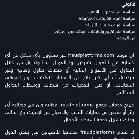
قانوني
سياسة نشر تحذيرات النصب
سياسة تقييم الشركات الموثوقة
سياسة تعريف ملفات الارتباط
سياسة نشر تقييم وتعليقات مستخدمين الموقع
عن المنصة
ان موقع fraudplatforms.com غير مسؤول بأي شكل عن أي
خسارة في الأموال يتعرض لها العميل أو المتداول من خلال
التداول في الأسواق المالية أو منصات تداول وهمية وغير
مرخصة، أو أي ضرر ناتج عن الاستناد لتعليقات زوار الموقع،
المقالات، أو حتى التحذيرات من شركات ووسطاء التداول
المحتالين.
جميع خدمات موقع fraudplatforms مجانية ولن يتم مطالبة أي
زائر أو متضرر من عمليات النصب والاحتيال عبر الإنترنت بأي مبالغ،
وذلك يشمل خدمة استرداد الأموال.
لا تقدم fraudplatforms خدماتها للمقيمين في بعض الدول
العربية مثل سوريا واليمن.