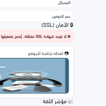
المسجّل
عمر الدومين
🔒 الأمان (SSL)
❌ لا توجد شهادة SSL مفعّلة. يُنصح بتفعيلها فورًا.
📷 لقطة شاشة للموقع
📈 مؤشر الثقة