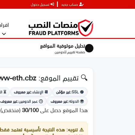
حساب جديد
تسجيل دخول
افراد
تحليل موثوقية المواقع
صفحة تقييم للدومين
🔍 تقييم الموقع:
ww-eth.cbz
🟢 SSL:
غير مؤمّن
📆 الإنشاء:
غير معروف
⏳ الا
🌍 الدولة:
غير معروف
🕒 عمر الدومين:
غير معروف
هذا الموقع حصل على
30/100
(منخفض)
⚠️
تنويه:
هذه النتيجة تأسيسية تعتمد فقط ع