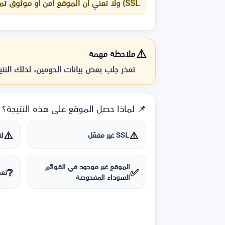
SSL) ولا تعني أن الموقع آمن أو موثوق تمامًا.
⚠️
ملاحظة مهمة
تعذر جلب بعض بيانات الدومين، لذلك النتيج
📌 لماذا حصل الموقع على هذه النتيجة؟
⚠️
⚠️
SSL غير مفعّل
لا 
الموقع غير موجود في القوائم
❔
✅
تعذ
السوداء المفحوصة