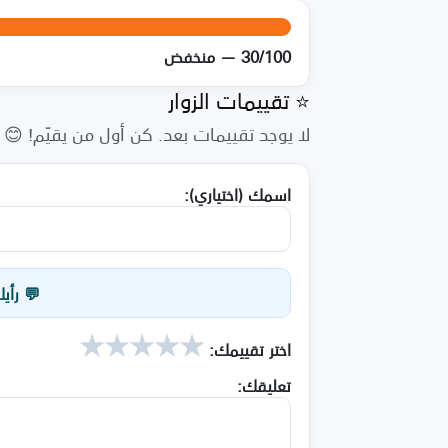
30/100 — منخفض
⭐ تقييمات الزوار
لا يوجد تقييمات بعد. كن أول من يقيّم! 😊
اسمك (اختياري):
💬 رأي
★
★
★
★
★
اختر تقييمك:
تعليقك: