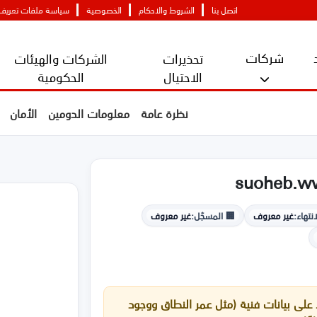
اتصل بنا
الشروط والاحكام
الخصوصية
سياسة ملفات تعريف ا
شركات
تحذيرات
الشركات والهيئات
الاحتيال
الحكومية
نظرة عامة
معلومات الدومين
الأمان
suoheb.w
نتهاء:
غير معروف
🏢 المسجّل:
غير معروف
لى بيانات فنية (مثل عمر النطاق ووجود