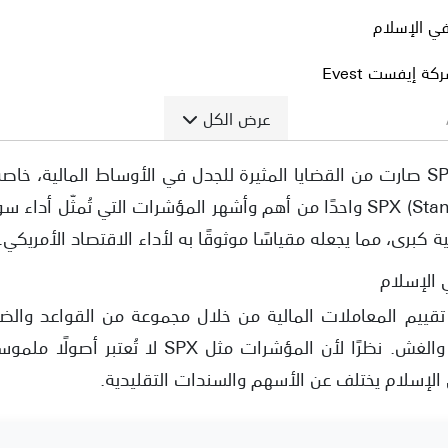
في الإسلام
 إيفست Evest
عرض الكل
شرعية التداول على مؤشر SPX صارت من القضايا المثيرة للجدل في الأوساط المالي
مؤشر SPX (Standard & Poor’s 500) واحدًا من أهم وأشهر المؤشرات التي تُ
شرات
 الإسلام
 تقييم المعاملات المالية من خلال مجموعة من القواعد وال
العدل والشفافية ومنع الربا والغش. نظرًا لأن المؤش
أسواق المالية
لإسلام يختلف عن الأسهم والسندات التقليدية.
رعي