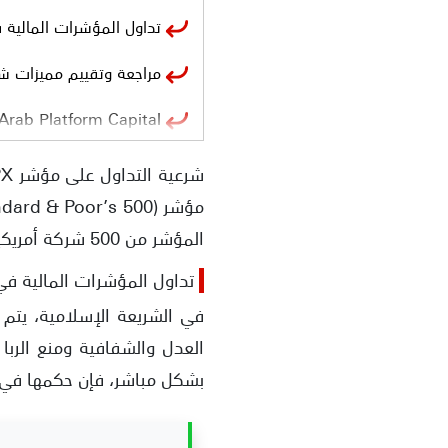
تداول المؤشرات المالية 
مراجعة وتقييم مميزات شركة
Arab Platform Capital
افاتريد AvaTrade
اكسنس Exness
المؤشر من 500 شركة أمريكية كبرى، مما يجعله مقياسًا موثوقًا به لأداء الاقتصاد الأمريكي.
أسباب تحريم تداول المؤ
تداول المؤشرات المالية في
القرارات الشرعية
في الشريعة الإسلامية، يتم
الاستثمار المشروع في ال
بشكل مباشر، فإن حكمها في ا
أهمية الوعي المالي الش