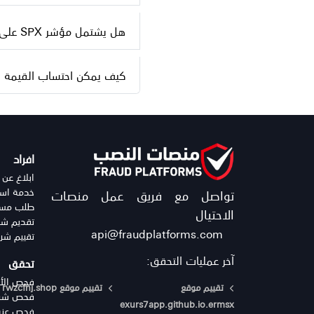
هل يشتمل مؤشر SPX على أسهم أمريكية حلال؟
كيف يمكن احتساب القيمة الس
افراد
ابلاغ عن 
خدمة استر
تواصل مع فريق عمل منصات
طلب مساع
الاحتيال
تقديم شك
api@fraudplatforms.com
تقييم شر
آخر عمليات التحقق:
تحقق
فحص الأي
تقييم موقع
تقييم موقع rwzcfnj.shop
فحص شركا
exurs7app.github.io.ermsx
فحص عنوا