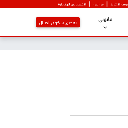
يف الارتباط
من نحن
الافصاح عن المخاطرة
قانوني
تقديم شكوى احتيال