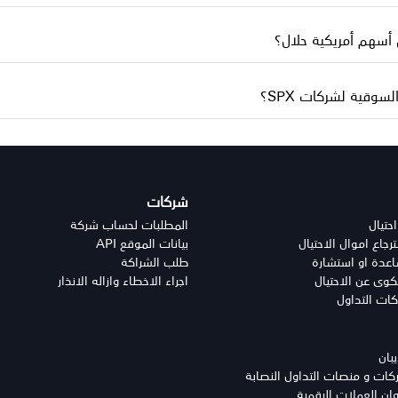
وقية لشركات SPX؟
شركات
احتيال
المطلبات لحساب شركة
جاع اموال الاحتيال
بيانات الموقع API
دة او استشارة
طلب الشراكة
وى عن الاحتيال
اجراء الاخطاء وازاله الانذار
كات التداول
بان
ت و منصات التداول النصابة
ن العملات الرقمية