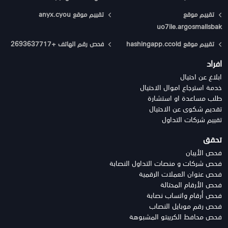
تقييم موقع
تقييم موقع anyx.cyou
uo7ile.argosmallsbak
تقييم موقع hashingapp.ccold
فحص رقم الهاتف +2693637717
افراد
ابلاغ عن احتيال
خدمة استرجاع اموال الاحتيال
طلب مساعدة او استشارة
تقديم شكوى عن الاحتيال
تقييم شركات التداول
تحقق
فحص الأيبان
فحص شركات و منصات التداول النصابة
فحص عنوان العملات الرقمية
فحص الأرقام المحتالة
فحص أرقام واتساب نصابة
فحص رقم موبايل النصاب
فحص محافظ الكريبتو المشبوهة