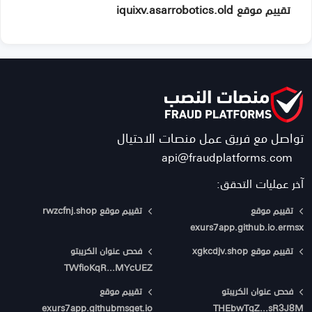
تقييم موقع iquixv.asarrobotics.old
تواصل مع فريق عمل منصات الاحتيال
api@fraudplatforms.com
آخر عمليات التحقق:
تقييم موقع
تقييم موقع rwzcfnj.shop
exurs7app.github.io.ermsx
تقييم موقع xgkcdjv.shop
فحص عنوان الكريبتو
TWfioKqR...MYcUEZ
فحص عنوان الكريبتو
تقييم موقع
exurs7app.githubmsget.io
THEbwTqZ...sR3J8M