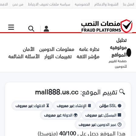
اتصل بنا
الشروط والاحكام
الخصوصية
سياسة ملفات تعريف الارتباط
من نحن
الافص
تحليل
موثوقية
نظرة عامة
معلومات الدومين
الأمان
المواقع
مؤشر الثقة
تقييمات الزوار
الأسئلة الشائعة
صفحة تقييم
للدومين
🔍 تقييم الموقع:
mall888.us.cc
🟢 SSL:
مؤمّن
📆 الإنشاء:
غير معروف
⏳ الانتهاء:
غير معروف
🏢 المسجّل:
غير معروف
🌍 الدولة:
غير معروف
🕒 عمر الدومين:
غير معروف
هذا الموقع حصل على
40/100
(متوسط)