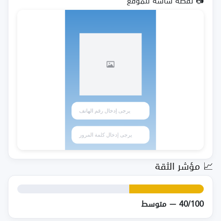
📷 لقطة شاشة للموقع
📈 مؤشر الثقة
40/100 — متوسط